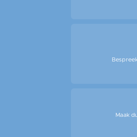
Bespreek 
Maak dui