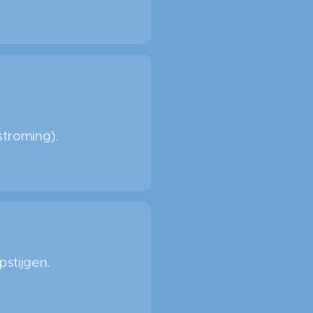
stroming).
pstijgen.