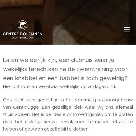
Laten we eerlijk zijn, een clubhuis waar je
wekelijks terechtkan na de zwemtraining voor
een knabbel en een babbel is toch geweldig?
Hier ontmoeten we elkaar wekelijks op vrijdagavond.
Ons clubhuis is gevestigd in het voormalig stationsgebouw
van Gentbrugge. Een gezellige plek waar wij ons allemaal
thuis voelen. Het is de ideale ontmoetingsplek om te praten
over het duiken, nieuwe reisplannen te maken, elkaar te
helpen of gewoon gezellig bij te kletsen.